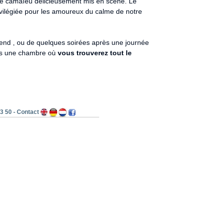
 ce camaïeu délicieusement mis en scène. Le
ivilégiée pour les amoureux du calme de notre
k end , ou de quelques soirées après une journée
dans une chambre où
vous trouverez tout le
3 50 -
Contact