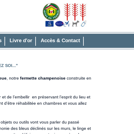
s
Livre d'or
Accès & Contact
 SOI..."
eue
, notre
fermette champenoise
construite en
t de l’embellir en préservant l’esprit du lieu et
 d'être réhabilitée en chambres et vous allez
objets ou outils vont vous parler du passé
onie des bleus déclinés sur les murs, le linge et