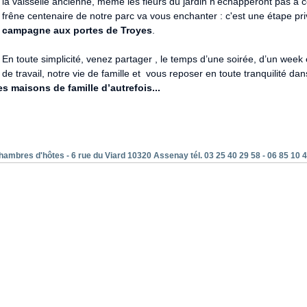
la vaisselle ancienne, même les fleurs du jardin n’échapperont pas à
frêne centenaire de notre parc va vous enchanter : c'est une étape pr
campagne aux portes de Troyes
.
En toute simplicité, venez partager , le temps d’une soirée, d’un wee
de travail, notre vie de famille et vous reposer en toute tranquilité 
s maisons de famille d’autrefois...
hambres d'hôtes - 6 rue du Viard 10320 Assenay tél. 03 25 40 29 58 - 06 85 10 4