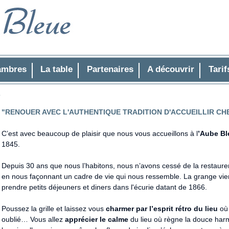
ambres
La table
Partenaires
A découvrir
Tarif
e
"RENOUER AVEC L'AUTHENTIQUE TRADITION D'ACCUEILLIR CHEZ
C’est avec beaucoup de plaisir que nous vous accueillons à l
’Aube Bl
1845.
Depuis 30 ans que nous l’habitons, nous n’avons cessé de la restaurer e
en nous façonnant un cadre de vie qui nous ressemble. La grange vient
prendre petits déjeuners et diners dans l'écurie datant de 1866.
Poussez la grille et laissez vous
charmer par l’esprit rétro du lieu
où 
oublié… Vous allez
apprécier le calme
du lieu où règne la douce harm