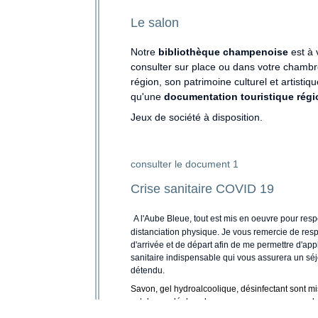
Le salon
Notre
bibliothèque champenoise
est à 
consulter sur place ou dans votre chambre
région, son patrimoine culturel et artisti
qu'une
documentation touristique régi
Jeux de société à disposition.
consulter le document 1
Crise sanitaire COVID 19
A l'Aube Bleue, tout est mis en oeuvre pour resp
distanciation physique. Je vous remercie de resp
d'arrivée et de départ afin de me permettre d'app
sanitaire indispensable qui vous assurera un séj
détendu.
Savon, gel hydroalcoolique, désinfectant sont mis
est demandé dans les espaces communs pour le 